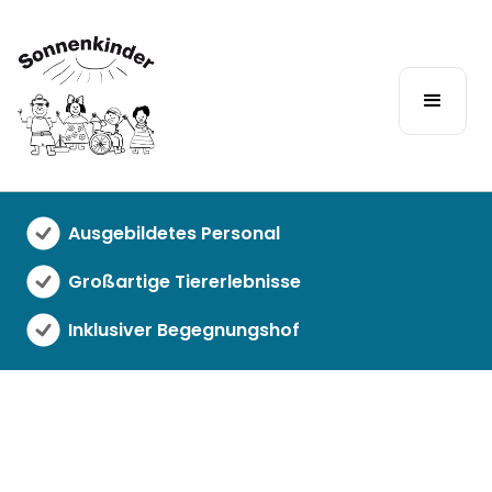
Ausgebildetes Personal
U21 - Best
Großartige Tiererlebnisse
Buddies
Inklusiver Begegnungshof