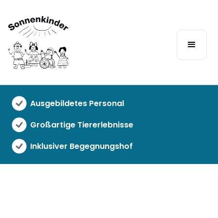
Ausgebildetes Personal
Hofcafé ohne
Großartige Tiererlebnisse
Grenzen
Inklusiver Begegnungshof